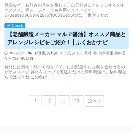
野菜
など、お好みの具材を足して、自分好みにアレンジするのも
オススメ。鍋スープとしても利用できそうです。
573aece0b6697c2816ff005a6e55fbfc. 「食堂ミサの
【老舗醸造メーカー マルヱ醤油】オススメ商品と
アレンジレシピをご紹介！ | ふくおかナビ
2022/1/21
お豆腐
,
お野菜
,
スープ
,
メイン
,
具材
,
冬
,
簡単調理
,
鍋料理
ならでは
,
鶏
,
鶏肉
具材には鶏肉・鶏つくねをメインにお
野菜
やお豆腐を合わせるの
がオススメ◎ 具材をスープで煮込むだけの簡単調理は、鍋料理な
らではですね この冬は、
1
2
…
13
次へ »