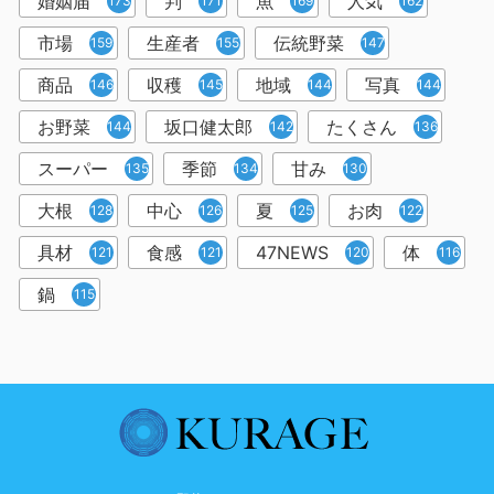
婚姻届
判
魚
人気
173
171
169
162
市場
生産者
伝統野菜
159
155
147
商品
収穫
地域
写真
146
145
144
144
お野菜
坂口健太郎
たくさん
144
142
136
スーパー
季節
甘み
135
134
130
大根
中心
夏
お肉
128
126
125
122
具材
食感
47NEWS
体
121
121
120
116
鍋
115