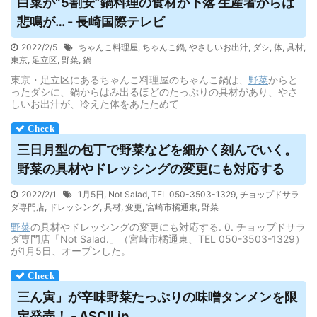
白菜が“5割安”鍋料理の食材が下落 生産者からは
悲鳴が… - 長崎国際テレビ
2022/2/5
ちゃんこ料理屋
,
ちゃんこ鍋
,
やさしいお出汁
,
ダシ
,
体
,
具材
,
東京
,
足立区
,
野菜
,
鍋
東京・足立区にあるちゃんこ料理屋のちゃんこ鍋は、
野菜
からと
ったダシに、鍋からはみ出るほどのたっぷりの具材があり、やさ
しいお出汁が、冷えた体をあたためて
三日月型の包丁で
野菜
などを細かく刻んでいく。
野菜
の具材やドレッシングの変更にも対応する
2022/2/1
1月5日
,
Not Salad
,
TEL 050-3503-1329
,
チョップドサラ
ダ専門店
,
ドレッシング
,
具材
,
変更
,
宮崎市橘通東
,
野菜
野菜
の具材やドレッシングの変更にも対応する. 0. チョップドサラ
ダ専門店「Not Salad.」（宮崎市橘通東、TEL 050-3503-1329）
が1月5日、オープンした。
三ん寅」が辛味
野菜
たっぷりの味噌タンメンを限
定発売！ - ASCII.jp