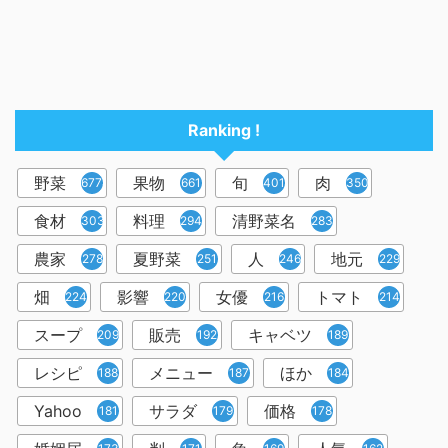
Ranking !
野菜
果物
旬
肉
6778
661
401
350
食材
料理
清野菜名
303
294
283
農家
夏野菜
人
地元
278
251
246
229
畑
影響
女優
トマト
224
220
216
214
スープ
販売
キャベツ
209
192
189
レシピ
メニュー
ほか
188
187
184
Yahoo
サラダ
価格
181
179
178