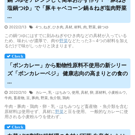
塩鍋つゆ」で「豚キャベコーン鍋＆ねぎ塩肉
野菜
...
2022/2/13
4つ
,
ねぎ
,
ひき肉
,
具材
,
材料
,
肉
,
野菜
,
鍋つゆ
この鍋つゆにはすでに刻みねぎやひき肉などの具材が入っている
ため、味わいが濃厚で、肉や
野菜
などたった3～4つの材料を加え
るだけで味がしっかりと決まります。
「ボンカレー」から動物性原料不使用の新シリー
ズ「ボンカレーベジ」 健康志向の高まりとの食の
...
2022/2/10
カレー
,
乳・はちみつ
,
使用
,
具材
,
卵
,
原材料
,
小麦粉ルウ
,
牛肉
,
畜産物
,
豆
,
豚肉
,
野菜
,
魚介類
,
鶏肉
牛肉・豚肉・鶏肉・卵・乳・はちみつなど畜産物 ・魚介類を含む
原材料は使用せず、具材に
野菜
と豆を使用。 一般的なカレーに使
用される小麦粉ルウを使わず、