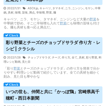
2022/1/31
ASCII.jp
,
キャベツ
,
タマネギ
,
ニラ
,
ニンジン
,
モヤシ
,
中華
鍋
,
具材
,
味噌
,
旨味
,
満点
,
辛味噌
,
野菜
,
麺
キャベツ、ニラ、モヤシ、タマネギ、ニンジンなど大量の
野菜
を
中華鍋で炒め、そこに辛味噌も入れて
野菜
にも味噌の旨味も付け
る。麺も具材も食べ応え満点だ。
彩り
野菜
とチーズのチョップドサラダ 作り方・レ
シピ | クラシル
2022/1/28
チョップドサラダ
,
チーズ
,
作り方
,
全て
,
具材
,
彩り野菜
,
料
理レシピ動画
,
見た目
「彩り
野菜
とチーズのチョップドサラダ」の作り方を簡単で分か
りやすい料理レシピ動画で紹介しています。全ての具材を細かく
刻み、見た目も華やかな
いつの世も、仲間と共に「かっぽ鶏」宮崎県高千
穂町 - 西日本新聞