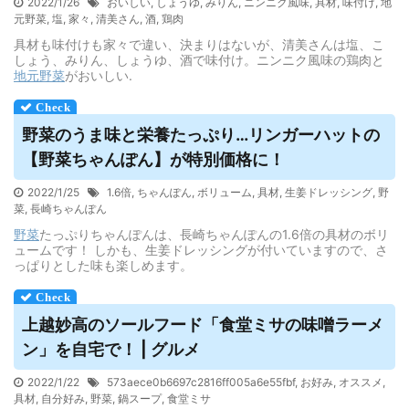
2022/1/26
おいしい
,
しょうゆ
,
みりん
,
ニンニク風味
,
具材
,
味付け
,
地
元野菜
,
塩
,
家々
,
清美さん
,
酒
,
鶏肉
具材も味付けも家々で違い、決まりはないが、清美さんは塩、こ
しょう、みりん、しょうゆ、酒で味付け。ニンニク風味の鶏肉と
地元
野菜
がおいしい.
野菜
のうま味と栄養たっぷり…リンガーハットの
【
野菜
ちゃんぽん】が特別価格に！
2022/1/25
1.6倍
,
ちゃんぽん
,
ボリューム
,
具材
,
生姜ドレッシング
,
野
菜
,
長崎ちゃんぽん
野菜
たっぷりちゃんぽんは、長崎ちゃんぽんの1.6倍の具材のボリ
ュームです！ しかも、生姜ドレッシングが付いていますので、さ
っぱりとした味も楽しめます。
上越妙高のソールフード「食堂ミサの味噌ラーメ
ン」を自宅で！ | グルメ
2022/1/22
573aece0b6697c2816ff005a6e55fbf
,
お好み
,
オススメ
,
具材
,
自分好み
,
野菜
,
鍋スープ
,
食堂ミサ