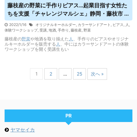
藤枝産の
野菜
に手作りピアス…起業目指す女性た
ちを支援「チャレンジマルシェ」静岡・藤枝市 ...
2022/1/16
オリジナルキーホルダー
,
カラーサンドアート
,
ピアス
,
人
,
体験ワークショップ
,
受講
,
地酒
,
手作り
,
藤枝産
,
野菜
藤枝産の
野菜
や地酒を取り揃えた
人
、手作りのピアスやオリジナ
ルキーホルダーを販売する
人
、中にはカラーサンドアートの体験
ワークショップを開く受講生もい
1
2
…
25
次へ »
PR
ヤマセイカ