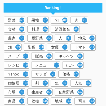
Ranking !
野菜
果物
旬
肉
6778
661
401
350
食材
料理
清野菜名
303
294
283
農家
夏野菜
人
地元
278
251
246
229
畑
影響
女優
トマト
224
220
216
214
スープ
販売
キャベツ
209
192
189
レシピ
メニュー
ほか
188
187
184
Yahoo
サラダ
価格
181
179
178
婚姻届
判
魚
人気
173
171
169
162
市場
生産者
伝統野菜
159
155
147
商品
収穫
地域
写真
146
145
144
144