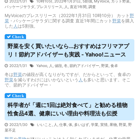
2022/1/31
10時10分
,
2022年1月31日
,
5割強
,
MyVoice
,
カット野菜
,
パッケージサラダ
,
プレスリリース
,
人
,
直近1年間
,
調査
MyVoiceのプレスリリース（2022年1月31日 10時10分） カット
野
菜
・パッケージサラダに関する調査 直近1年間にカット
野菜
を購入
した
人
は5割強。
野菜
を安く買いたいなら…おすすめはフリマアプ
リ！節約アドバイザーも実践 - Yahoo!ニュース
2022/1/31
Yahoo
,
人
,
値段
,
冬
,
節約アドバイザー
,
野菜
,
食卓
冬は
野菜
の値段が高くなりがちですが、だからといって、食卓の
野菜
を減らすわけにはいかないという
人
も多いと思います。そこ
で、節約アドバイザー・
科学者が「週に1回は絶対食べて」と勧める植物
性食品4選、健康にいい理由や料理法も伝授
2022/1/30
いいこと
,
人
,
仕事
,
体
,
多いはず
,
学業
,
実情
,
果物
,
野菜
,
野
菜不足
野菜
や
果物
が体にいいことはよく知られていますが、仕事や学業