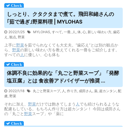
しっとり、クタクタまで煮て。飛田和緒さんの
｢茹で過ぎ｣
野菜
料理 | MYLOHAS
2022/1/25
MYLOHAS
,
すべて
,
一冊
,
人
,
体
,
心
,
新しい味わい方
,
歯応
え
,
観点
,
野菜
上手に
野菜
を茹でられなくても大丈夫。“歯応え”とは別の観点か
ら、
野菜
の新しい味わい方を教えてくれる一冊をご紹介します。
すべての
人
に優しい、心も体も
体調不良に効果的な「丸ごと
野菜
スープ」「発酵
塩豆腐」とは 食改善アドバイザーが推奨 ...
2022/1/18
丸ごと野菜スープ
,
人
,
作り方
,
成田さん
,
薬
,
超カンタン
,
配
慮
,
野菜
それに加え、
野菜
だけでは飽きてしまう
人
でも続けられるような
配慮もしている。もちろん作り方は超カンタン！ 今回は成田さん
の「丸ごと
野菜
スープ」や「薬に