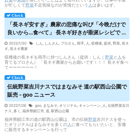
が忙しくて
野菜
不足気味なのが実情だという
人
は多いはず。
「長ネギ安すぎ」農家の悲痛な叫び「今晩だけで
良いから…食べて」 長ネギ好きが垂涎レシピで ...
2022/1/30
しん
,
しんさん
,
プロさん
,
両手
,
人
,
収穫後
,
提供
,
野菜
,
長ネ
ギ
,
長ネギ農家
収穫後の長ネギを両手に持つしんさん（提供：しん｜
野菜
と
人
を
育てるプロさん） 「長ネギ農家からお願いです！！！ 長ネギ食べ
てーーーーーー！
伝統
野菜
吉川ナスではまなみそ 道の駅西山公園で
販売 - goo ニュース
2022/1/26
goo
,
まなみそ
,
オリジナル
,
キャンペーン
,
人
,
伝統野菜吉川
ナス
,
多く
,
福井県鯖江市
,
道
,
駅西山公園
福井県鯖江市の道の駅西山公園は、市の伝統
野菜
吉川ナスを使っ
たオリジナルはまなみそを多くの
人
に食べてもらいたいと、安価
に販売するキャンペーンを行って