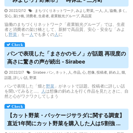
2022/2/12
まちづくりネットワーク
,
みよし野菜
,
一人
,
人
,
協働
,
多く
,
安心
,
架け橋
,
消費者
,
生産者
,
産業観光グループ
,
高品質
協働のまちづくりネットワーク「産業観光グループ」では、生産
者と消費者の架け橋として、新鮮で高品質、安心・安全な「みよ
し
野菜
」を一
人
でも多くの
人
に
パンで表現した「まさかのモノ」が話題 再現度の
高さに驚きの声が続出 - Sirabee
2022/2/7
Sirabee パン
,
ネット
,
人
,
作品
,
心
,
想像
,
投稿者
,
斜め上
,
畑
,
話題
,
詳しい話
,
野菜
パンで表現した「畑と
野菜
」がネットで話題。投稿者に詳しい話
を聞いてみると…。
人
は想像の斜め上を行く作品を見たときに、自
然と心がワクワクしてしまう
【カット
野菜
・パッケージサラダに関する調査】
直近1年間にカット
野菜
を購入した人は5割強 ...