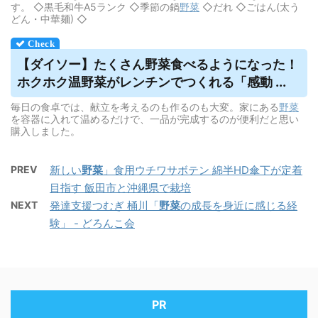
す。 ◇黒毛和牛A5ランク ◇季節の鍋
野菜
◇だれ ◇ごはん(太う
どん・中華麺) ◇
【ダイソー】たくさん
野菜
食べるようになった！
ホクホク温
野菜
がレンチンでつくれる「感動 ...
毎日の食卓では、献立を考えるのも作るのも大変。家にある
野菜
を容器に入れて温めるだけで、一品が完成するのが便利だと思い
購入しました。
PREV
新しい
野菜
」食用ウチワサボテン 綿半HD傘下が定着
目指す 飯田市と沖縄県で栽培
NEXT
発達支援つむぎ 桶川「
野菜
の成長を身近に感じる経
験」 - どろんこ会
PR