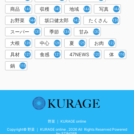
商品
収穫
地域
写真
146
145
144
144
お野菜
坂口健太郎
たくさん
144
142
136
スーパー
季節
甘み
135
134
130
大根
中心
夏
お肉
128
126
125
122
具材
食感
47NEWS
体
121
121
120
116
鍋
115
野菜 ｜ KURAGE online
Copyright© 野菜 ｜ KURAGE online , 2026 All Rights Reserved Powered
by
STINGER
.