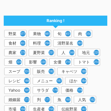
Ranking !
野菜
果物
旬
肉
6778
661
401
350
食材
料理
清野菜名
303
294
283
農家
夏野菜
人
地元
278
251
246
229
畑
影響
女優
トマト
224
220
216
214
スープ
販売
キャベツ
209
192
189
レシピ
メニュー
ほか
188
187
184
Yahoo
サラダ
価格
181
179
178
婚姻届
判
魚
人気
173
171
169
162
市場
生産者
伝統野菜
159
155
147