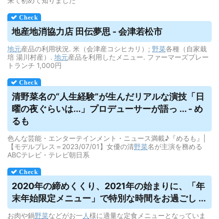
来て初めて知りました
地産地消協力店 田伝夢思 - 会津若松市
地元
産品の利用状況. 米（会津産コシヒカリ）;
野菜
各種（自家栽
培 湯川村産）.
地元
産品を利用したメニュー. ファーマーズプレー
トランチ 1,000円
清
野菜
名の“人生経験”が生んだリアルな演技「日
曜の夜ぐらいは...」プロデューサーが語っ ... - め
るも
色んな芸能・エンターテインメント・ニュース満載♪『めるも』|
【モデルプレス＝2023/07/01】女優の清
野菜
名が主演を務める
ABCテレビ・テレビ朝日系
2020年の締めくくり、2021年の始まりに、「年
末年始限定メニュー」で特別な時間をお過ごし ...
お肉や鍋
野菜
などがお一
人
様に適量な定食メニューとなっていま